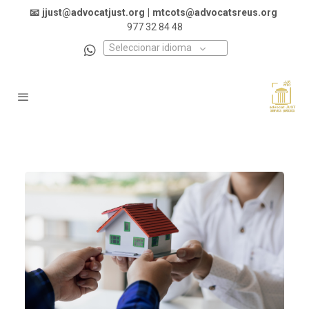
📧
jjust@advocatjust.org
|
mtcots@advocatsreus.org
977 32 84 48
Seleccionar idioma