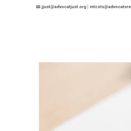
📧
jjust@advocatjust.org
|
mtcots@advocatsre